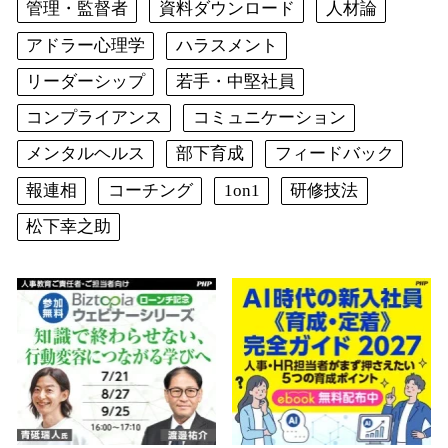
管理・監督者
資料ダウンロード
人材論
アドラー心理学
ハラスメント
リーダーシップ
若手・中堅社員
コンプライアンス
コミュニケーション
メンタルヘルス
部下育成
フィードバック
報連相
コーチング
1on1
研修技法
松下幸之助