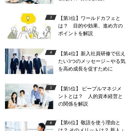
【第3位】ワールドカフェと
は？ 目的や効果、進め方の
ポイントを解説
【第4位】新入社員研修で伝え
たい3つのメッセージ～やる気
を高め成長を促すために
【第5位】 ピープルマネジメ
ントとは？ 人的資本経営と
の関係を解説
【第6位】敬語を使う理由と
は？ そのメリットは？ 新人・