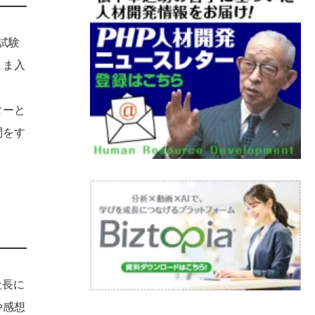
試験
まま入
ターと
問をす
社長に
や感想