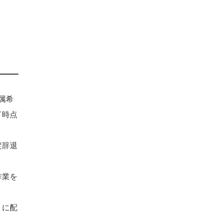
属希
了時点
定辞退
作業を
うに配