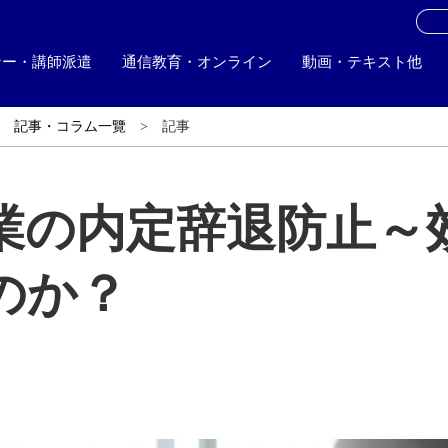
お
ナー・講師派遣
通信教育・オンライン
動画・テキスト他
記事・コラム一覽
記事
業の内定辞退防止～
のか？