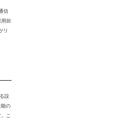
通信
採用担
がリ
よる設
性能の
す。こ