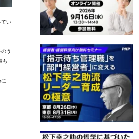
ってい
生のう
最も
めに