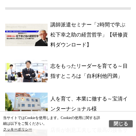
講師派遣セミナー「2時間で学ぶ
松下幸之助の経営哲学」【研修資
料ダウンロード】
志をもったリーダーを育てる～目
指すところは「自利利他円満」
人を育て、本業に徹する～宝清イ
ンターナショナル様
当サイトではCookieを使用します。Cookieの使用に関する詳
閉じる
細は以下をご覧ください。
店長が創意工夫して最高の接客サ
クッキーポリシー