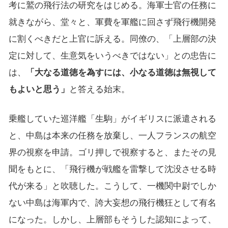
考に鷲の飛行法の研究をはじめる。海軍士官の任務に
就きながら、堂々と、軍費を軍艦に回さず飛行機開発
に割くべきだと上官に訴える。同僚の、「上層部の決
定に対して、生意気をいうべきではない」との忠告に
は、
「大なる道徳を為すには、小なる道徳は無視して
もよいと思う」
と答える始末。
乗艦していた巡洋艦「生駒」がイギリスに派遣される
と、中島は本来の任務を放棄し、一人フランスの航空
界の視察を申請。ゴリ押しで視察すると、またその見
聞をもとに、「飛行機が戦艦を雷撃して沈没させる時
代が来る」と吹聴した。こうして、一機関中尉でしか
ない中島は海軍内で、誇大妄想の飛行機狂として有名
になった。しかし、上層部もそうした認知によって、