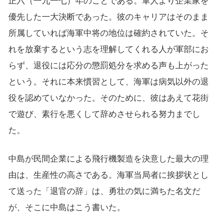
正六（一九一七）年のことである。軍人より企業家を
優先した一大決断であった。彼のキャリアはそのまま
所属していれば海軍中将の地位は確約されていた。そ
れを放棄するという志を理解してくれる人が軍部にお
らず、退役には応分の懲罰処分を求める声も上がった
という。それに本来慣習として、海軍は病気以外の退
役を認めていなかった。そのために、彼はあえて花街
で遊び、素行を悪くして辞めさせられる努力までし
た。
中島が民間企業による飛行機製造を決意した最大の理
由は、生産性の高さである。海軍当局者に挨拶状とし
て送った「退官の辞」は、勇壮の気に満ちた名文だ
が、そこに中島はこう書いた。