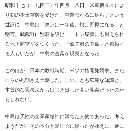
昭和十七（一九四二）年四月十八日、米軍機Ｂ25によ
り初の本土空襲を受けた。空襲恐れるに足らずという
世評に、中島は「東京は一年後、焼け野原になる」と
明言。武蔵野に別荘を設け、一トン爆弾にも耐えられ
る地下防空室をつくった。「慌て者の中島」と揶揄す
る人もいたが、中島の言葉が現実となった。
このほか、日本の敗戦時期、米ソの核開発競争、また
自らの死期さえ予測した。このことも広範な知識と、
本質的な思考法からはじき出した高い見識だったのか
もしれない。
中島は天性の企業家精神に満ちた人物であった。考え
ようだが、その本分と愛国心に従ったがゆえに、逆に