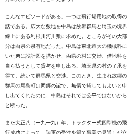
こんなエピソードがある。一つは飛行場用地の取得の
話である。広大な敷地を中島は故郷群馬と埼玉の境界
線上にある利根川河川敷に求めた。ところがその大部
分は両県の県有地だった。中島は東北帝大の機械科に
いた弟に設計図を描かせ、両県の村に交渉、借地料を
自ら払うとして貸与を申し出る。埼玉県の村の了承を
得て、続いて群馬県と交渉。このとき、生まれ故郷の
群馬の尾島町は同郷の誼で、無償で貸してもよいと申
し出てくれたのに、中島はそれでは公平ではないから
と断った。
また大正八（一九一九）年、トラクター式四型機の飛
行成功によって、陸軍の受注を得て事業の見通しが立