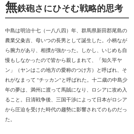
無
鉄砲さにひそむ戦略的思考
中島は明治十七（一八八四）年、群馬県新田郡尾島の
農業父粂吉、母いつの長男として誕生した。小柄なが
ら腕力があり、相撲が強かった。しかし、いじめも自
慢もしなかったので皆から親しまれて、「知久平ヤ
ン」（ヤンはこの地方の愛称のつけ方）と呼ばれ、そ
れがなまって "チッカン"と呼ばれた。十二歳の中島少
年の夢は、満州に渡って馬賊になり、ロシアに攻め入
ること。日清戦争後、三国干渉によって日本がロシア
から圧迫を受けた時代の趨勢に影響されてのものだっ
た。