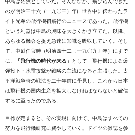
中島は茫然としていた。そんななか、飛び込んできた
のが明治三十六（一九〇三）年に世界中に伝わったラ
イト兄弟の飛行機初飛行のニュースであった。飛行機
という利器は中島の興味を大きくかき立てた。以降、
あらゆる機会を捉え急速に知識を吸収していく。そし
て、中尉任官時（明治四十二〔一九〇九〕年）にすで
に、
「飛行機の時代が来る」
として、飛行機による爆
弾投下・水雷攻撃が戦略の主流になると主張した。太
平洋戦争時の戦法を二十年前に予見し、これから日本
は飛行機の国内生産を拡大しなければならないと確信
するに至ったのである。
目標が定まると、その実現に向けて、中島はすべての
努力を飛行機研究に費やしていく。ドイツの雑誌を参