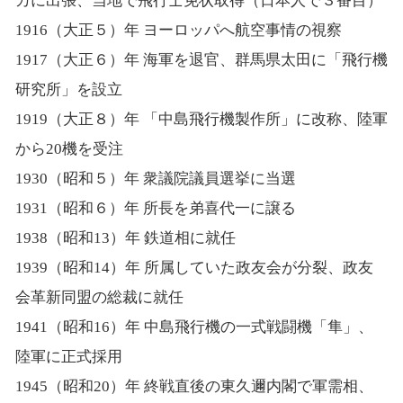
カに出張、当地で飛行士免状取得（日本人で３番目）
1916（大正５）年 ヨーロッパへ航空事情の視察
1917（大正６）年 海軍を退官、群馬県太田に「飛行機
研究所」を設立
1919（大正８）年 「中島飛行機製作所」に改称、陸軍
から20機を受注
1930（昭和５）年 衆議院議員選挙に当選
1931（昭和６）年 所長を弟喜代一に譲る
1938（昭和13）年 鉄道相に就任
1939（昭和14）年 所属していた政友会が分裂、政友
会革新同盟の総裁に就任
1941（昭和16）年 中島飛行機の一式戦闘機「隼」、
陸軍に正式採用
1945（昭和20）年 終戦直後の東久邇内閣で軍需相、