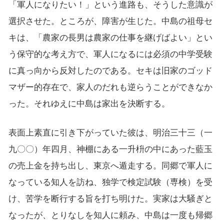
「軍人になりたい！」という進路も、そうした意識が
選択させた。ところが、障害が生じた。中島の祖母セ
キは、「農家の長男は農家の仕事を継げばよい」とい
う保守的な考え方で、軍人になるには必須の中学受験
に真っ向から反対したのである。セキは旧家のゴッド
マザー的存在で、家人のだれも逆らうことができなか
った。それゆえに中島は家出を決断する。
表面上素直に引き下がっていた彼は、明治三十三（一
九〇〇）年四月、神棚にある一升枡の中にあった藍玉
の売上金を持ち出し、東京へ遁走する。同郷で軍人に
なっている知人を訪ね、独学で検定試験（専検）を受
け、苦学を断行する旨を打ち明けた。実家は大騒ぎと
なったが、とりなしを知人に頼み、中島は一度も帰郷