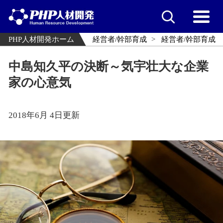
PHP人材開発ホーム
経営者/幹部育成
経営者/幹部育成
中島知久平の決断～気宇壮大な企業
家の心意気
2018年6月 4日更新