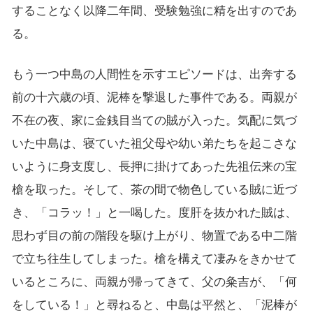
することなく以降二年間、受験勉強に精を出すのであ
る。
もう一つ中島の人間性を示すエピソードは、出奔する
前の十六歳の頃、泥棒を撃退した事件である。両親が
不在の夜、家に金銭目当ての賊が入った。気配に気づ
いた中島は、寝ていた祖父母や幼い弟たちを起こさな
いように身支度し、長押に掛けてあった先祖伝来の宝
槍を取った。そして、茶の間で物色している賊に近づ
き、「コラッ！」と一喝した。度肝を抜かれた賊は、
思わず目の前の階段を駆け上がり、物置である中二階
で立ち往生してしまった。槍を構えて凄みをきかせて
いるところに、両親が帰ってきて、父の粂吉が、「何
をしている！」と尋ねると、中島は平然と、「泥棒が