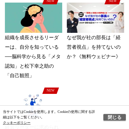
NEW
NEW
組織を成長させるリーダ
なぜ我が社の部長は「経
ーは、自分を知っている
営者視点」を持てないの
──脳科学から見る「メタ
か？《無料ウェビナー》
認知」と松下幸之助の
「自己観照」
NEW
当サイトではCookieを使用します。Cookieの使用に関する詳
閉じる
細は以下をご覧ください。
クッキーポリシー
経営リーダーに求められ