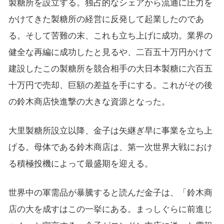
製糖所を設立する。独占的なシェアから流通に圧力を
かけてきた製糖所の経営に反発して起業したのであ
る。そして苦難の末、これも立ち上げに成功。業界の
健全な再編に成功したと見るや、二百五十万円かけて
建設したこの製糖所を競合相手の大日本製糖に六百五
十万円で売却、巨額の差益を手にする。これがその後
の鈴木商店快進撃の大きな資源となった。
大里製糖所設立以降、金子は矢継ぎ早に事業を立ち上
げる。母体である鈴木商店は、第一次世界大戦におけ
る積極投機によって最盛期を迎える。
世界中の軍需品が暴騰すると読んだ金子は、「鈴木商
店の大を成すはこの一挙にある。まっしぐらに前進じ