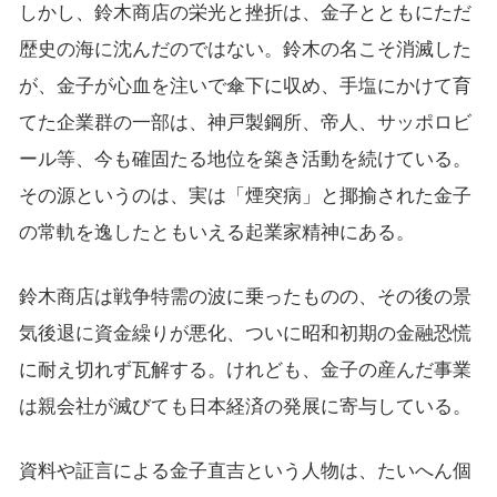
しかし、鈴木商店の栄光と挫折は、金子とともにただ
歴史の海に沈んだのではない。鈴木の名こそ消滅した
が、金子が心血を注いで傘下に収め、手塩にかけて育
てた企業群の一部は、神戸製鋼所、帝人、サッポロビ
ール等、今も確固たる地位を築き活動を続けている。
その源というのは、実は「煙突病」と揶揄された金子
の常軌を逸したともいえる起業家精神にある。
鈴木商店は戦争特需の波に乗ったものの、その後の景
気後退に資金繰りが悪化、ついに昭和初期の金融恐慌
に耐え切れず瓦解する。けれども、金子の産んだ事業
は親会社が滅びても日本経済の発展に寄与している。
資料や証言による金子直吉という人物は、たいへん個