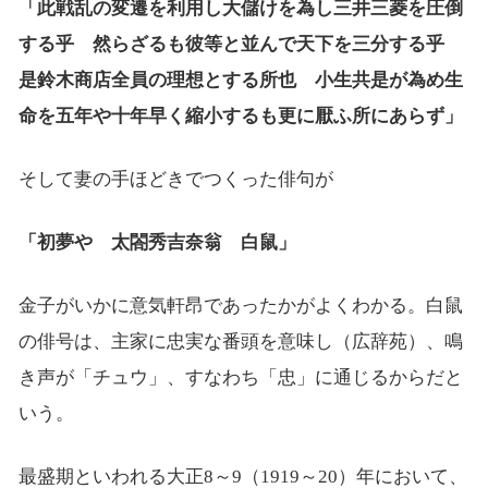
「此戦乱の変遷を利用し大儲けを為し三井三菱を圧倒
する乎 然らざるも彼等と並んで天下を三分する乎
是鈴木商店全員の理想とする所也 小生共是が為め生
命を五年や十年早く縮小するも更に厭ふ所にあらず」
そして妻の手ほどきでつくった俳句が
「初夢や 太閤秀吉奈翁 白鼠」
金子がいかに意気軒昂であったかがよくわかる。白鼠
の俳号は、主家に忠実な番頭を意味し（広辞苑）、鳴
き声が「チュウ」、すなわち「忠」に通じるからだと
いう。
最盛期といわれる大正8～9（1919～20）年において、