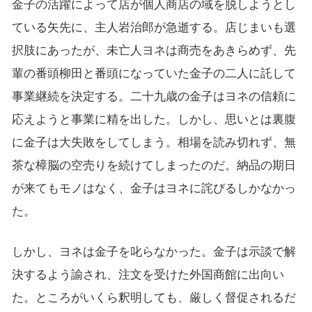
金子の活躍によって店が個人商店の域を脱しようとし
ている矢先に、主人岩治郎が急逝する。店じまいも選
択肢にあったが、未亡人ヨネは商売をあきらめず、先
輩の番頭柳田と番頭になっていた金子の二人に託して
事業継続を決定する。二十九歳の金子はヨネの信頼に
応えようと事業に精を出した。しかし、思いとは裏腹
に金子は大失敗をしてしまう。相場を読み切れず、無
茶な樟脳の空売りを続けてしまったのだ。納品の期日
が来てもモノはなく、金子はヨネに詫びるしかなかっ
た。
しかし、ヨネは金子を叱らなかった。金子は示談で解
決するよう諭され、注文を受けた外国商館に出向い
た。ところがいくら釈明しても、厳しく督促されるだ