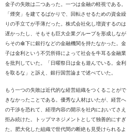
金子の失敗は二つあった。一つは金融の軽視である。
「煙突」を建てるばかりで、回転させるための資金繰
りの手立てが手薄だった。株式会社化し増資するのは
遅かったし、そもそも巨大企業グループを形成しなが
らその傘下に銀行などの金融機関を持たなかった。金
子は金利という不労所得によって社会を牛耳る金融業
を批判していた。「日曜祭日は金も遊んでいる。金利
を取るな」と訴え、銀行国営論まで述べていた。
もう一つの失敗は近代的な経営組織をつくることがで
きなかったことである。優秀な人材はいたが、経営へ
の干渉を恐れて、経理内容の開示を社内においてさえ
拒み続けた。トップマネジメントとして独善的にすぎ
た。肥大化した組織で世代間の断絶も見受けられるよ