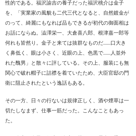
性的である。福沢諭吉の養子だった福沢桃介は金子
を、「実業家の風貌も二代三代となると、自然鍍金が
のって、綺麗にもなれば品もできるが初代の御面相は
お話にならぬ。澁澤栄一、大倉喜八郎、根津嘉一郎等
何れも皆然り。金子と来ては抜群なものだ......口大き
く鼻低く、眼は小さく、近眼の上、色黒で......人並外
れた醜男」と散々に評している。その上、服装にも無
関心で破れ帽子に詰襟を着ていたため、大臣官邸の門
衛に阻止されたという逸話もある。
その一方、日々の行ないは規律正しく、酒や煙草は一
切たしなまず、仕事一筋だった。こんなこともあっ
た。