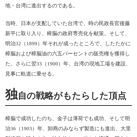
地・台湾に進出するのである。
当時、日本が支配していた台湾で、時の民政長官後藤
新平に取り入り、樟脳の政府専売化を献策。そして、
明治32（1899）年それが成ったところで、したたかに
樟脳および樟脳油の六五パーセントの販売権を獲得し
た。さらに翌33（1900）年、台湾の現地工場を建設、
見事に軌道に乗せる。
独
自の戦略がもたらした頂点
樟脳で成功したのち、金子は薄荷でも成功、そして明
治36（1903）年、卸商のみならず製造にも進出、大里