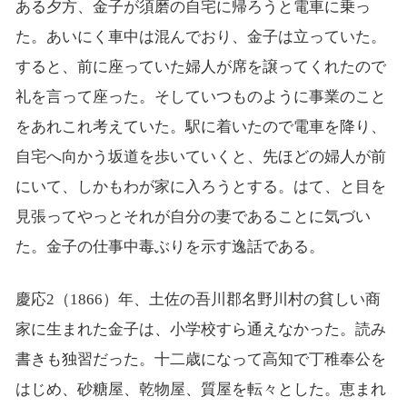
ある夕方、金子が須磨の自宅に帰ろうと電車に乗っ
た。あいにく車中は混んでおり、金子は立っていた。
すると、前に座っていた婦人が席を譲ってくれたので
礼を言って座った。そしていつものように事業のこと
をあれこれ考えていた。駅に着いたので電車を降り、
自宅へ向かう坂道を歩いていくと、先ほどの婦人が前
にいて、しかもわが家に入ろうとする。はて、と目を
見張ってやっとそれが自分の妻であることに気づい
た。金子の仕事中毒ぶりを示す逸話である。
慶応2（1866）年、土佐の吾川郡名野川村の貧しい商
家に生まれた金子は、小学校すら通えなかった。読み
書きも独習だった。十二歳になって高知で丁稚奉公を
はじめ、砂糖屋、乾物屋、質屋を転々とした。恵まれ