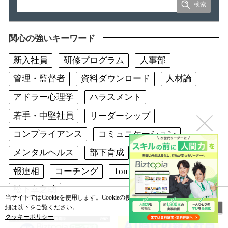
関心の強いキーワード
新入社員
研修プログラム
人事部
管理・監督者
資料ダウンロード
人材論
アドラー心理学
ハラスメント
若手・中堅社員
リーダーシップ
コンプライアンス
コミュニケーション
メンタルヘルス
部下育成
フィードバック
報連相
コーチング
1on1
研修技法
松下幸之助
当サイトではCookieを使用します。Cookieの使用に関する詳
閉じる
細は以下をご覧ください。
クッキーポリシー