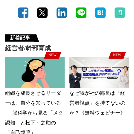
新着記事
経営者/幹部育成
NEW
NEW
組織を成長させるリーダ
なぜ我が社の部長は「経
ーは、自分を知っている
営者視点」を持てないの
──脳科学から見る「メタ
か？《無料ウェビナー》
認知」と松下幸之助の
「自己観照」