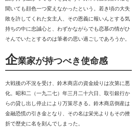
聞いても顔色一つ変えなかったという。若き頃の大失
敗を許してくれた女主人、その恩義に報いんとする気
持ちの中に忠誠心と、わずかながらでも恋慕の情がひ
そんでいたとするのは筆者の思い過ごしであろうか。
企
業家が持つべき使命感
大戦後の不況を受け、鈴木商店の資金繰りは次第に悪
化。昭和二（一九二七）年三月二十六日、取引銀行か
らの貸し出し停止により万策尽きる。鈴木商店倒産は
金融恐慌の引き金となり、その名は栄光よりもその挫
折で歴史に名を刻んでしまった。