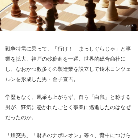
戦争特需に乗って、「行け！ まっしぐらじゃ」と事
業を拡大、神戸の砂糖商を一躍、世界的総合商社に
し、なおかつ数多くの製造業を設立して鈴木コンツェ
ルンを形成した男・金子直吉。
学歴もなく、風采も上がらず、自ら「白鼠」と称する
男が、狂気に憑かれたごとく事業に邁進したのはなぜ
だったのか。
「煙突男」「財界のナポレオン」等々、背中につけら