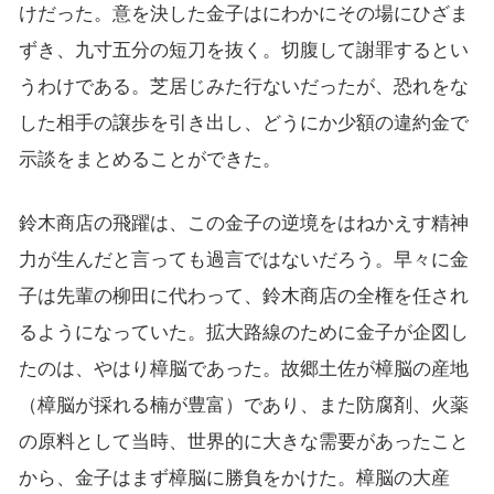
けだった。意を決した金子はにわかにその場にひざま
ずき、九寸五分の短刀を抜く。切腹して謝罪するとい
うわけである。芝居じみた行ないだったが、恐れをな
した相手の譲歩を引き出し、どうにか少額の違約金で
示談をまとめることができた。
鈴木商店の飛躍は、この金子の逆境をはねかえす精神
力が生んだと言っても過言ではないだろう。早々に金
子は先輩の柳田に代わって、鈴木商店の全権を任され
るようになっていた。拡大路線のために金子が企図し
たのは、やはり樟脳であった。故郷土佐が樟脳の産地
（樟脳が採れる楠が豊富）であり、また防腐剤、火薬
の原料として当時、世界的に大きな需要があったこと
から、金子はまず樟脳に勝負をかけた。樟脳の大産