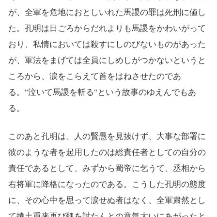
が、全軍を危地におとしいれた馬謖の罪は死刑に値し
た。孔明は日ごろからだれよりも馬謖をかわいがって
おり、私情においては殺すにしのびないものがあった
が、軍法をまげては全員にしめしがつかないというと
ころから、涙をこらえて首をはねさせたのであ
る。"泣いて馬謖を斬る"という故事のゆえんでもあ
る。
このあと孔明は、人の賢愚を見抜けず、大事な部署に
彼のような者を起用したのは総責任者としての自分の
責任であるとして、みずから蜀帝に乞うて、丞相から
右将軍に降格になったのである。こうした孔明の態度
に、その心中を思って涙せぬ者はなく、全軍粛然とし
て捲土重来再び魏を討たんとの意気大いにあがったと