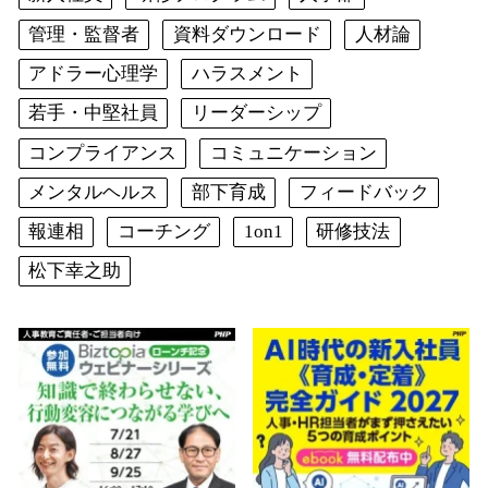
管理・監督者
資料ダウンロード
人材論
アドラー心理学
ハラスメント
若手・中堅社員
リーダーシップ
コンプライアンス
コミュニケーション
メンタルヘルス
部下育成
フィードバック
報連相
コーチング
1on1
研修技法
松下幸之助