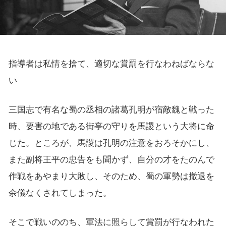
指導者は私情を捨て、適切な賞罰を行なわねばならな
い
三国志で有名な蜀の丞相の諸葛孔明が宿敵魏と戦った
時、要害の地である街亭の守りを馬謖という大将に命
じた。ところが、馬謖は孔明の注意をおろそかにし、
また副将王平の忠告をも聞かず、自分の才をたのんで
作戦をあやまり大敗し、そのため、蜀の軍勢は撤退を
余儀なくされてしまった。
そこで戦いののち、軍法に照らして賞罰が行なわれた