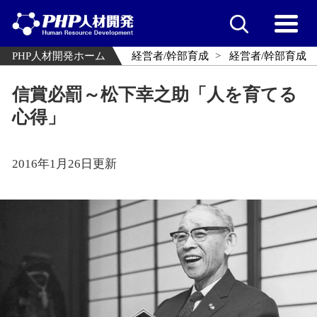
PHP人材開発ホーム
経営者/幹部育成
経営者/幹部育成
信賞必罰～松下幸之助「人を育てる
心得」
2016年1月26日更新