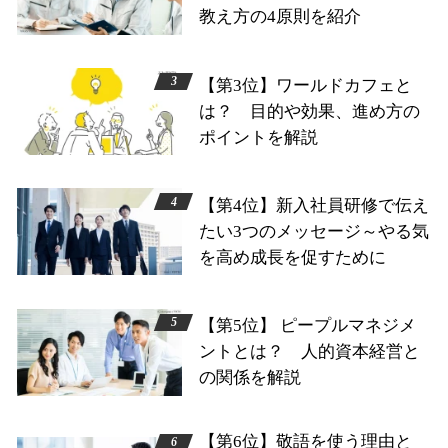
教え方の4原則を紹介
【第3位】ワールドカフェと
は？ 目的や効果、進め方の
ポイントを解説
【第4位】新入社員研修で伝え
たい3つのメッセージ～やる気
を高め成長を促すために
【第5位】 ピープルマネジメ
ントとは？ 人的資本経営と
の関係を解説
【第6位】敬語を使う理由と