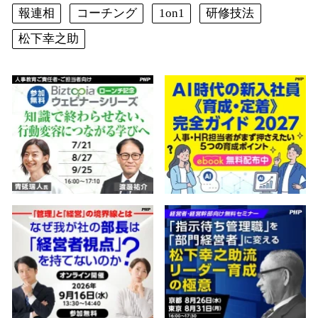
報連相
コーチング
1on1
研修技法
松下幸之助