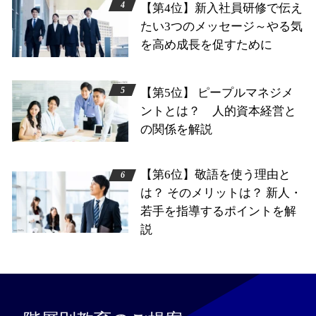
【第4位】新入社員研修で伝え
たい3つのメッセージ～やる気
を高め成長を促すために
【第5位】 ピープルマネジメ
ントとは？ 人的資本経営と
の関係を解説
【第6位】敬語を使う理由と
は？ そのメリットは？ 新人・
若手を指導するポイントを解
説