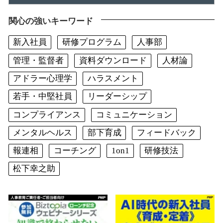
関心の強いキーワード
新入社員
研修プログラム
人事部
管理・監督者
資料ダウンロード
人材論
アドラー心理学
ハラスメント
若手・中堅社員
リーダーシップ
コンプライアンス
コミュニケーション
メンタルヘルス
部下育成
フィードバック
報連相
コーチング
1on1
研修技法
松下幸之助