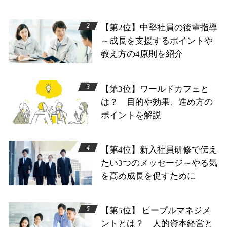
【第2位】中堅社員の後輩指導
～成長を支援するポイントや
教え方の4原則を紹介
【第3位】ワールドカフェと
は？ 目的や効果、進め方の
ポイントを解説
【第4位】新入社員研修で伝え
たい3つのメッセージ～やる気
を高め成長を促すために
【第5位】 ピープルマネジメ
ントとは？ 人的資本経営と