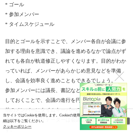
* ゴール
* 参加メンバー
* タイムスケジュール
目的とゴールを示すことで、メンバー各自が会議に参
加する理由を意識でき、議論を進めるなかで論点がず
れても各自が軌道修正しやすくなります。目的がわか
っていれば、メンバーがあらかじめ意見などを準備
し、会議を効率良く進めこともできるでしょう。
参加メンバーには議長、書記など会議での役割を記載
しておくことで、会議の進行を円滑に進められます。
他のメンバーにタイムキーパーの役を依頼できるので
当サイトではCookieを使用します。Cookieの使用に関する詳
あれば、ファシリテーターは会議の進行に集中できま
閉じる
細は以下をご覧ください。
クッキーポリシー
す。