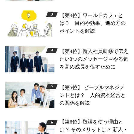
【第3位】ワールドカフェと
は？ 目的や効果、進め方の
ポイントを解説
【第4位】新入社員研修で伝え
たい3つのメッセージ～やる気
を高め成長を促すために
【第5位】 ピープルマネジメ
ントとは？ 人的資本経営と
の関係を解説
【第6位】敬語を使う理由と
は？ そのメリットは？ 新人・