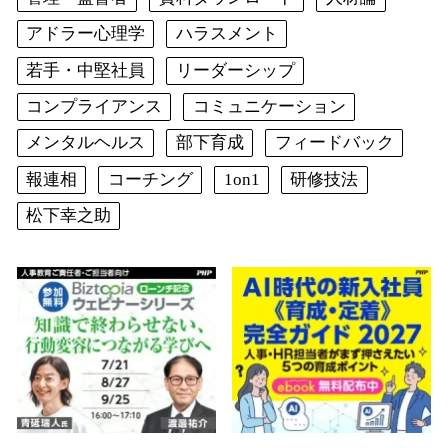
アドラー心理学
ハラスメント
若手・中堅社員
リーダーシップ
コンプライアンス
コミュニケーション
メンタルヘルス
部下育成
フィードバック
報連相
コーチング
1on1
研修技法
松下幸之助