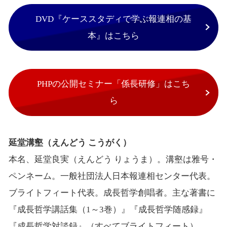
DVD『ケーススタディで学ぶ報連相の基
本』はこちら
PHPの公開セミナー「係長研修」はこち
ら
延堂溝壑（えんどう こうがく）
本名、延堂良実（えんどう りょうま）。溝壑は雅号・
ペンネーム。一般社団法人日本報連相センター代表。
ブライトフィート代表。成長哲学創唱者。主な著書に
『成長哲学講話集（1～3巻）』『成長哲学随感録』
『成長哲学対談録』（すべてブライトフィート）、