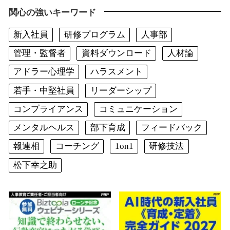
関心の強いキーワード
新入社員
研修プログラム
人事部
管理・監督者
資料ダウンロード
人材論
アドラー心理学
ハラスメント
若手・中堅社員
リーダーシップ
コンプライアンス
コミュニケーション
メンタルヘルス
部下育成
フィードバック
報連相
コーチング
1on1
研修技法
松下幸之助