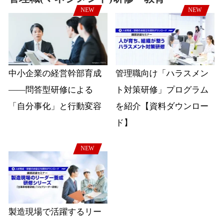
NEW
NEW
中小企業の経営幹部育成
管理職向け「ハラスメン
――問答型研修による
ト対策研修」プログラム
「自分事化」と行動変容
を紹介【資料ダウンロー
ド】
NEW
製造現場で活躍するリー