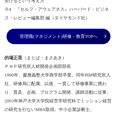
受けるという考え方
※4 『セルフ・アウェアネス』ハーバード・ビジネ
ス・レビュー編集部 編（ダイヤモンド社）
管理職(マネジメント)研修・教育TOPへ
的場正晃
（まとば・まさあき）
ＰＨＰ研究所人材開発企画部部長
1990
年、慶應義塾大学商学部卒業。同年
PHP
研究所入
社、研修局に配属。以後、一貫して研修事業に携わ
り、普及、企画、プログラム開発、講師活動に従事。
2003
年神戸大学大学院経営学研究科でミッション経営
の研究を行ない
MBA
取得。中小企業診断士。