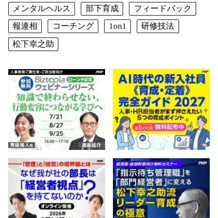
メンタルヘルス
部下育成
フィードバック
報連相
コーチング
1on1
研修技法
松下幸之助