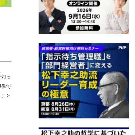
を切っ
想像で
くこと