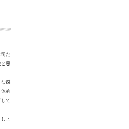
上司だ
だと思
うな感
具体的
グして
ましょ