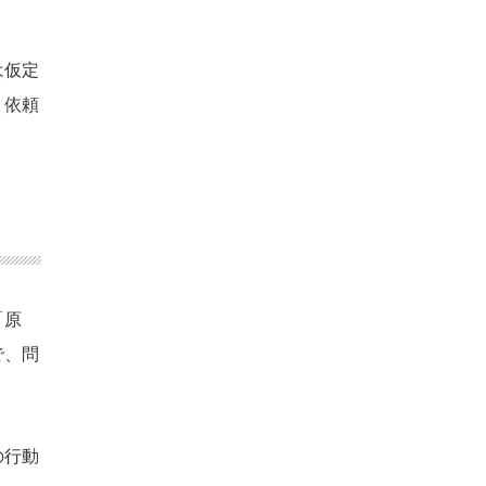
は仮定
り依頼
「原
で、問
の行動