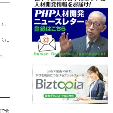
ます。
さらに
そ、
歳で会