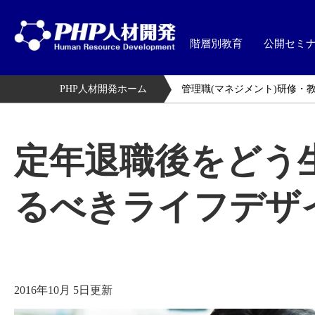
階層別教育
公開セミ
PHP人材開発ホーム
管理職(マネジメント)研修・
定年退職後をどう
るべきライフデザ
2016年10月 5日更新