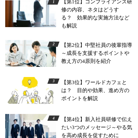
【第1位】コンプライアンス研
修の内容、ネタはどうす
る？ 効果的な実施方法など
も解説
【第2位】中堅社員の後輩指導
～成長を支援するポイントや
教え方の4原則を紹介
【第3位】ワールドカフェと
は？ 目的や効果、進め方の
ポイントを解説
【第4位】新入社員研修で伝え
たい3つのメッセージ～やる気
を高め成長を促すために