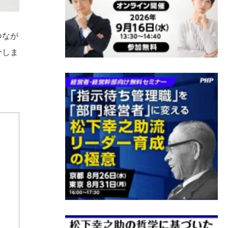
つなが
介しま