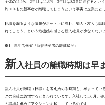
全体の11.6％、2年目は11.3％、3年目は8.3％に達す
約30％もの新卒者が離職してしまうという事実は企業にと
転職を煽るような情報がネット上に溢れ、知人・友人も転
れてしまう」という危機感を感じる新入社員が少なくない
※1 厚生労働省『新規学卒者の離職状況』
新
入社員の離職時期は早
新入社員が離職（転職）を考え始める時期も、早まってい
クの前後に急増すると言われています。入社して1カ月、
の職場を求めてアクションを起こしているのです。