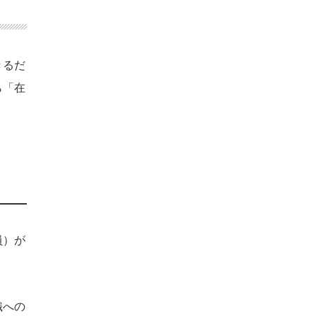
きるだ
ら「在
員）が
。
織への