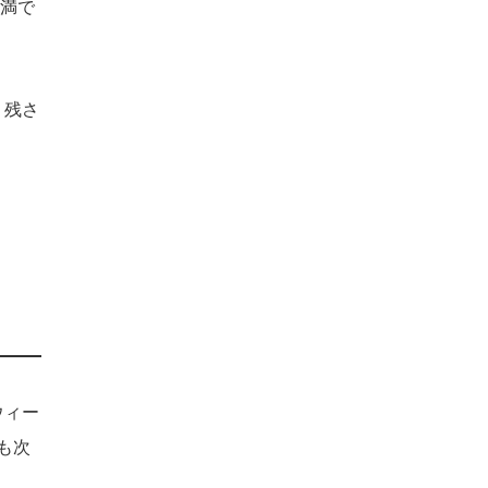
未満で
り残さ
ウィー
も次