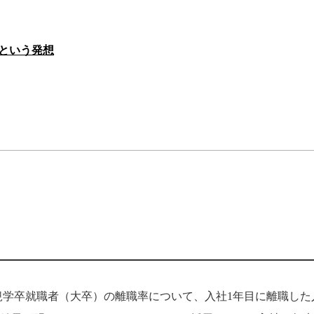
という発想
規学卒就職者（大卒）の離職率について、入社1年目に離職した