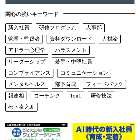
関心の強いキーワード
新入社員
研修プログラム
人事部
管理・監督者
資料ダウンロード
人材論
アドラー心理学
ハラスメント
リーダーシップ
若手・中堅社員
コンプライアンス
コミュニケーション
メンタルヘルス
部下育成
フィードバック
報連相
コーチング
1on1
研修技法
松下幸之助