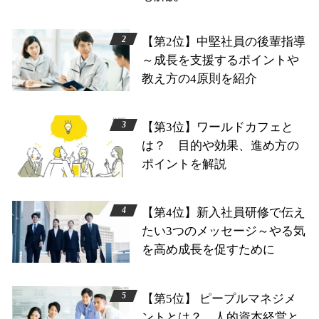
【第2位】中堅社員の後輩指導
～成長を支援するポイントや
教え方の4原則を紹介
【第3位】ワールドカフェと
は？ 目的や効果、進め方の
ポイントを解説
【第4位】新入社員研修で伝え
たい3つのメッセージ～やる気
を高め成長を促すために
【第5位】 ピープルマネジメ
ントとは？ 人的資本経営と