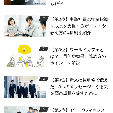
も解説
【第2位】中堅社員の後輩指導
～成長を支援するポイントや
教え方の4原則を紹介
【第3位】ワールドカフェと
は？ 目的や効果、進め方の
ポイントを解説
【第4位】新入社員研修で伝え
たい3つのメッセージ～やる気
を高め成長を促すために
【第5位】 ピープルマネジメ