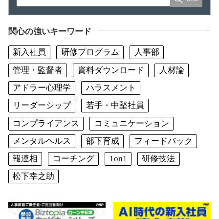
関心の強いキーワード
新入社員
研修プログラム
人事部
管理・監督者
資料ダウンロード
人材論
アドラー心理学
ハラスメント
リーダーシップ
若手・中堅社員
コンプライアンス
コミュニケーション
メンタルヘルス
部下育成
フィードバック
報連相
コーチング
1on1
研修技法
松下幸之助