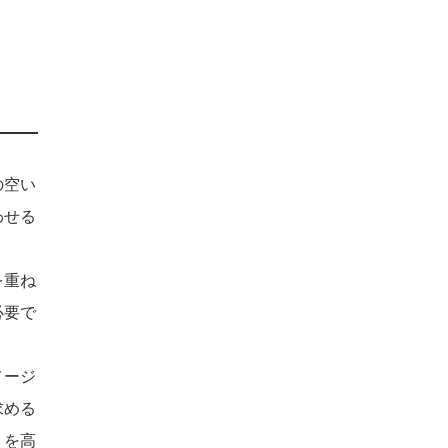
の空い
わせる
を重ね
必要で
メージ
求める
」を高