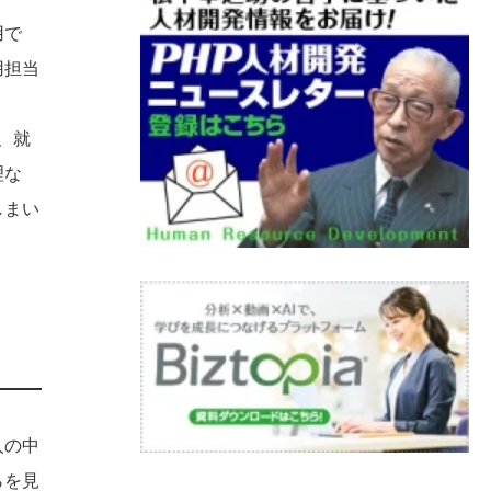
用で
用担当
、就
理な
しまい
人の中
らを見