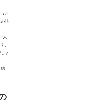
らうた
業の限
一人
なりま
でしょ
て結
の