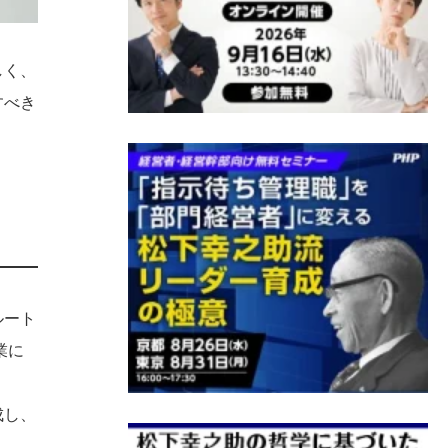
しく、
すべき
ルート
業に
成し、