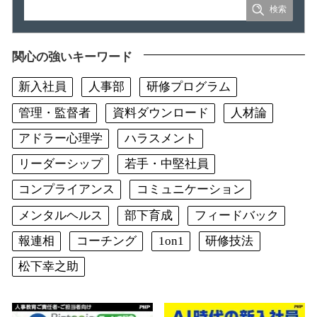
関心の強いキーワード
新入社員
人事部
研修プログラム
管理・監督者
資料ダウンロード
人材論
アドラー心理学
ハラスメント
リーダーシップ
若手・中堅社員
コンプライアンス
コミュニケーション
メンタルヘルス
部下育成
フィードバック
報連相
コーチング
1on1
研修技法
松下幸之助