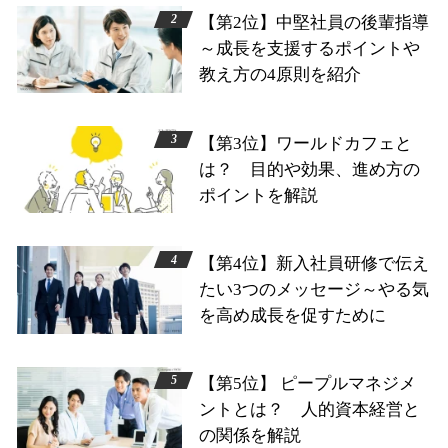
【第2位】中堅社員の後輩指導
～成長を支援するポイントや
教え方の4原則を紹介
【第3位】ワールドカフェと
は？ 目的や効果、進め方の
ポイントを解説
【第4位】新入社員研修で伝え
たい3つのメッセージ～やる気
を高め成長を促すために
【第5位】 ピープルマネジメ
ントとは？ 人的資本経営と
の関係を解説