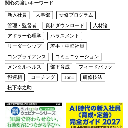
関心の強いキーワード
新入社員
人事部
研修プログラム
管理・監督者
資料ダウンロード
人材論
アドラー心理学
ハラスメント
リーダーシップ
若手・中堅社員
コンプライアンス
コミュニケーション
メンタルヘルス
部下育成
フィードバック
報連相
コーチング
1on1
研修技法
松下幸之助