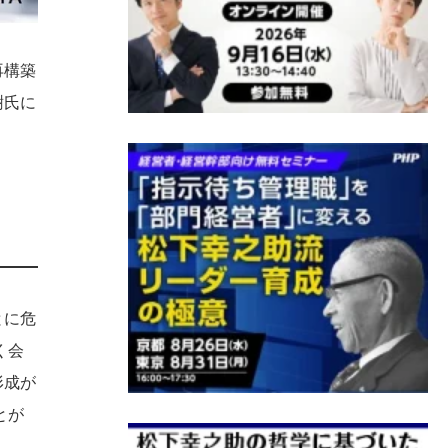
再構築
樹氏に
とに危
く会
形成が
とが