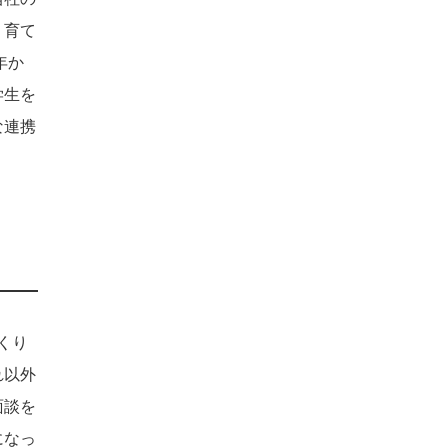
、育て
年か
学生を
な連携
くり
れ以外
面談を
になっ