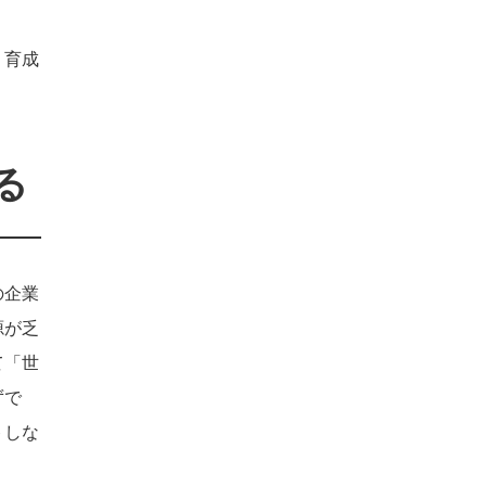
・育成
る
の企業
源が乏
て「世
ずで
トしな