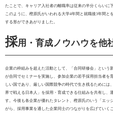
たことで、キャリア入社者の離職率は従来の半分くらいに
このように、樫原氏がいわれる大学
4
年間と就職後
3
年間と
する形ができあがりました。
採
用・育成ノウハウを他
企業の枠組みを超えた活動として、「合同研修会」という
が合同でセミナーを実施し、参加企業の若手採用担当者を
しい国であり、厳しい国際競争の時代で生き残るためには
界で戦える日本人」を採用・育成できる仕組みを共有し、
す。今後も各企業が優れたタレント、樫原氏のいう「エッ
がら、採用事業を通した企業同士のつながりを広げていく