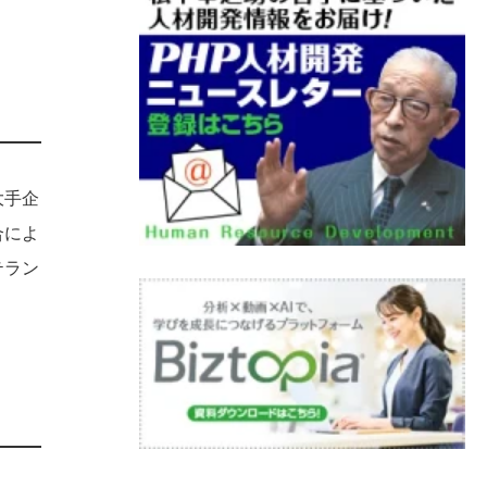
大手企
合によ
テラン