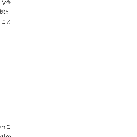
まな得
割ほ
うこと
。
いうこ
当社の