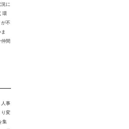
状況に
く環
」が不
いま
ひ仲間
、人事
くり変
を集