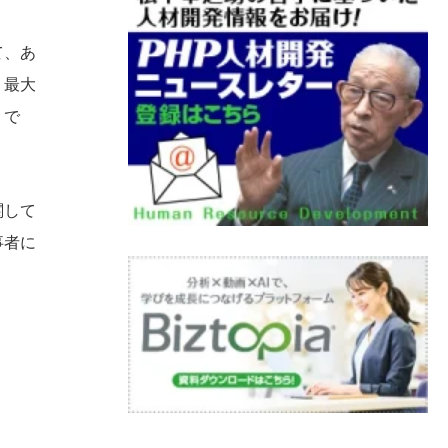
て、あ
う最大
うで
関して
事者に