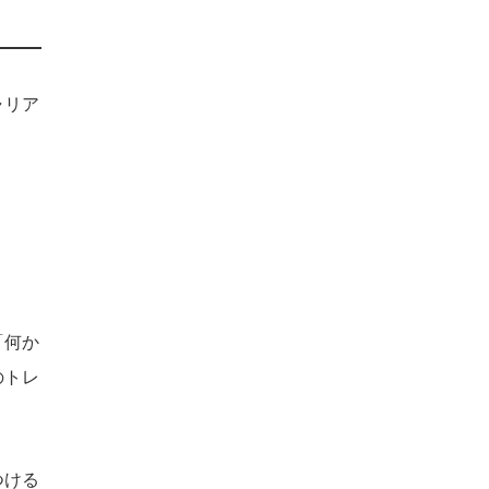
ャリア
。
「何か
のトレ
つける