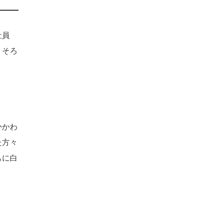
社員
、そろ
かかわ
た方々
もに白