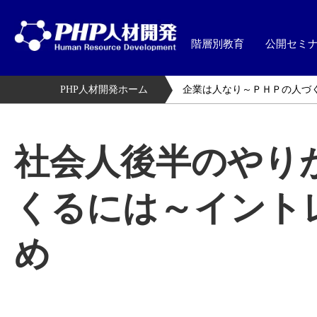
階層別教育
公開セミ
PHP人材開発ホーム
企業は人なり～ＰＨＰの人づ
社会人後半のやり
くるには～イント
め