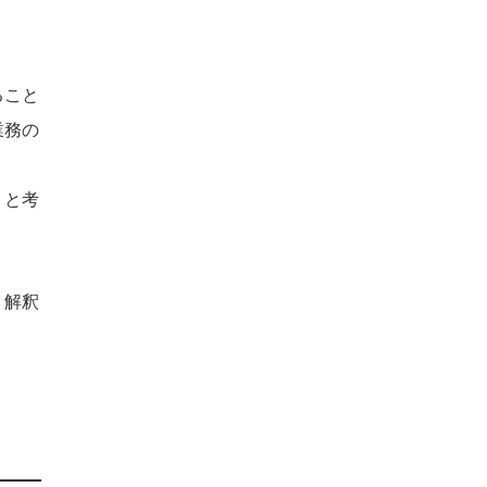
ること
業務の
」と考
、解釈