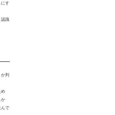
しにす
う認識
？
うか判
ため
しか
生んで