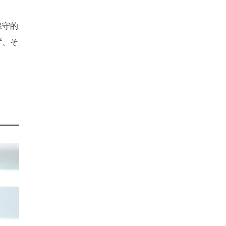
。
保守的
ず、そ