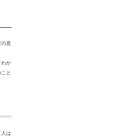
ばの意
てわか
のこと
「人は