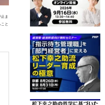
が止ま
ること