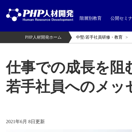
階層別教育
公開セミ
PHP人材開発ホーム
中堅/若手社員研修・教育
仕事での成長を阻
若手社員へのメッ
2021年6月 8日更新