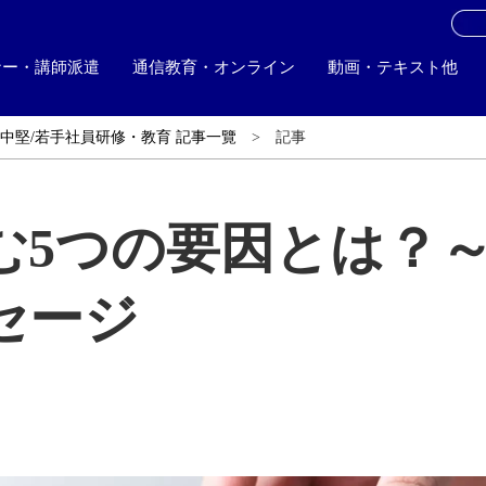
お
ナー・講師派遣
通信教育・オンライン
動画・テキスト他
中堅/若手社員研修・教育 記事一覽
記事
む5つの要因とは？
セージ