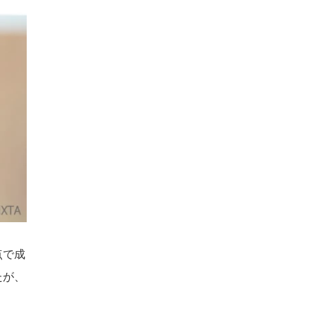
点で成
たが、