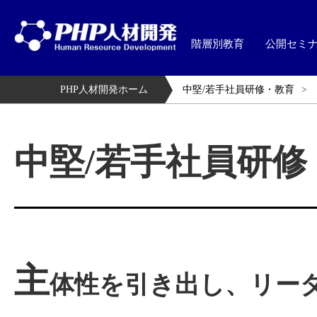
階層別教育
公開セミ
PHP人材開発ホーム
中堅/若手社員研修・教育
中堅/若手社員研修
主
体性を引き出し、リー