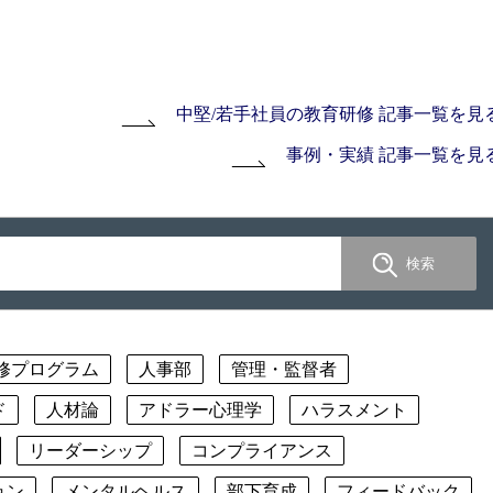
中堅/若手社員の教育研修 記事一覧を見
事例・実績 記事一覧を見
修プログラム
人事部
管理・監督者
ド
人材論
アドラー心理学
ハラスメント
リーダーシップ
コンプライアンス
ョン
メンタルヘルス
部下育成
フィードバック