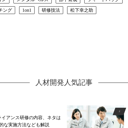
チング
1on1
研修技法
松下幸之助
人材開発人気記事
ライアンス研修の内容、ネタは
的な実施方法なども解説