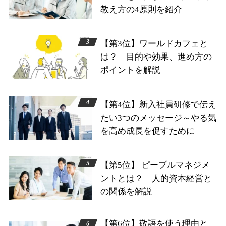
教え方の4原則を紹介
【第3位】ワールドカフェと
は？ 目的や効果、進め方の
ポイントを解説
【第4位】新入社員研修で伝え
たい3つのメッセージ～やる気
を高め成長を促すために
【第5位】 ピープルマネジメ
ントとは？ 人的資本経営と
の関係を解説
【第6位】敬語を使う理由と