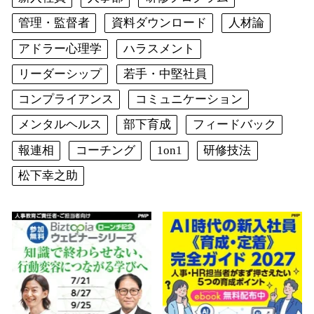
管理・監督者
資料ダウンロード
人材論
アドラー心理学
ハラスメント
リーダーシップ
若手・中堅社員
コンプライアンス
コミュニケーション
メンタルヘルス
部下育成
フィードバック
報連相
コーチング
1on1
研修技法
松下幸之助