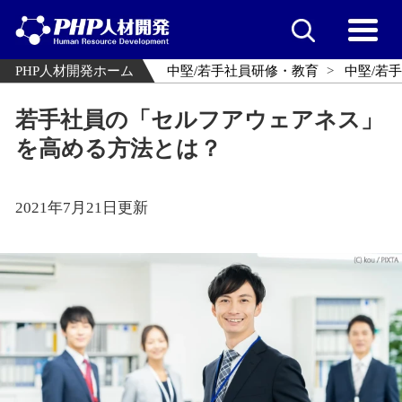
PHP人材開発ホーム
中堅/若手社員研修・教育
中堅/若
若手社員の「セルフアウェアネス」
を高める方法とは？
2021年7月21日更新