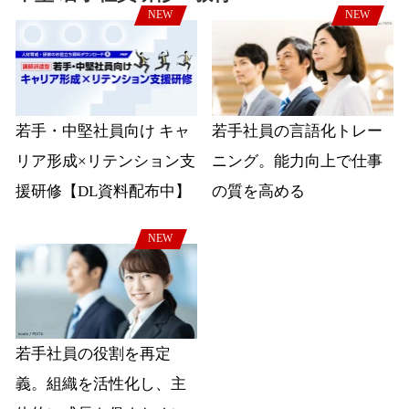
NEW
NEW
若手・中堅社員向け キャ
若手社員の言語化トレー
リア形成×リテンション支
ニング。能力向上で仕事
援研修【DL資料配布中】
の質を高める
NEW
若手社員の役割を再定
義。組織を活性化し、主