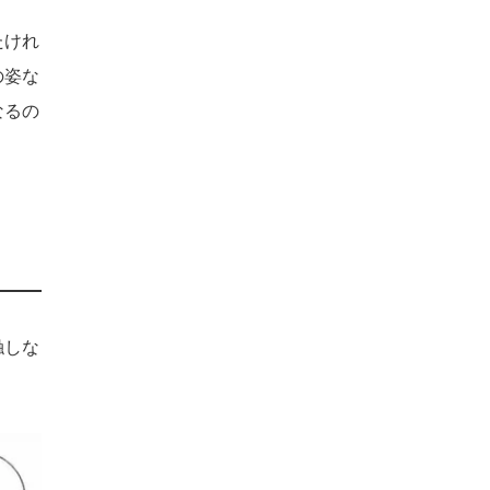
たけれ
の姿な
なるの
触しな