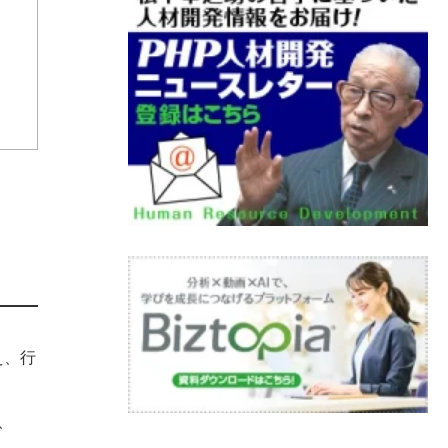
え、行
、