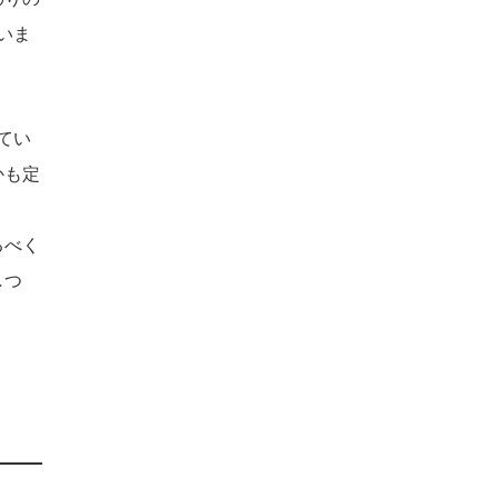
いま
てい
かも定
るべく
しつ