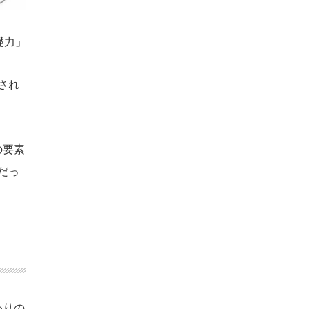
礎力」
され
の要素
だっ
わりの