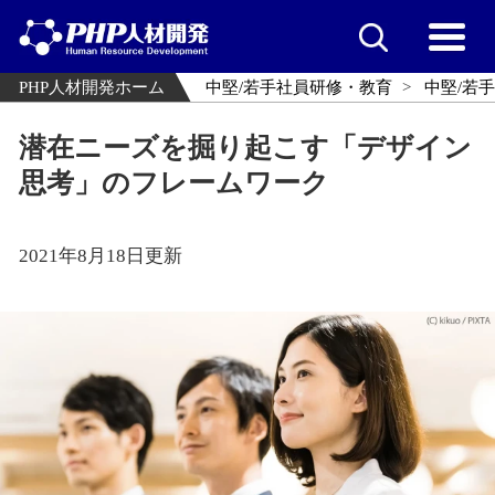
PHP人材開発ホーム
中堅/若手社員研修・教育
中堅/若
潜在ニーズを掘り起こす「デザイン
思考」のフレームワーク
2021年8月18日更新