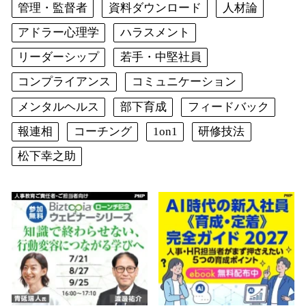
管理・監督者
資料ダウンロード
人材論
アドラー心理学
ハラスメント
リーダーシップ
若手・中堅社員
コンプライアンス
コミュニケーション
メンタルヘルス
部下育成
フィードバック
報連相
コーチング
1on1
研修技法
松下幸之助