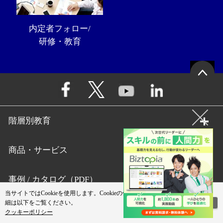
内定者フォロー/
研修・教育
階層別教育
商品・サービス
事例 / カタログ（PDF）
当サイトではCookieを使用します。Cookieの使用に関する詳
閉じる
細は以下をご覧ください。
PHP研究所
クッキーポリシー