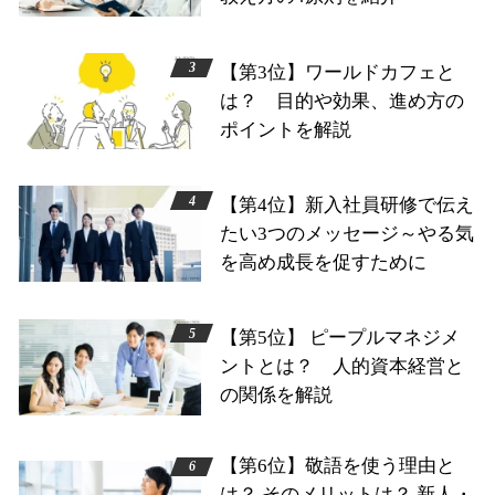
【第3位】ワールドカフェと
は？ 目的や効果、進め方の
ポイントを解説
【第4位】新入社員研修で伝え
たい3つのメッセージ～やる気
を高め成長を促すために
【第5位】 ピープルマネジメ
ントとは？ 人的資本経営と
の関係を解説
【第6位】敬語を使う理由と
は？ そのメリットは？ 新人・