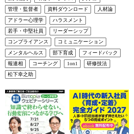
管理・監督者
資料ダウンロード
人材論
アドラー心理学
ハラスメント
若手・中堅社員
リーダーシップ
コンプライアンス
コミュニケーション
メンタルヘルス
部下育成
フィードバック
報連相
コーチング
1on1
研修技法
松下幸之助