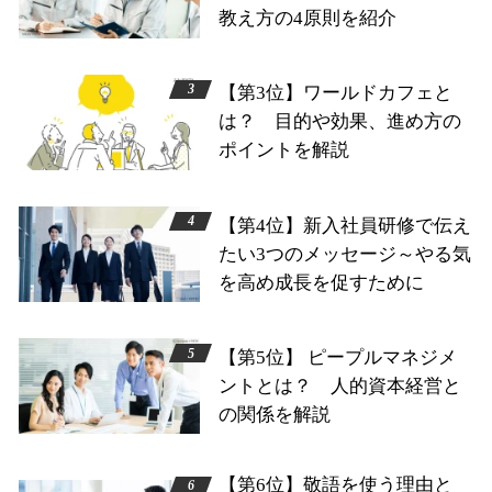
教え方の4原則を紹介
【第3位】ワールドカフェと
は？ 目的や効果、進め方の
ポイントを解説
【第4位】新入社員研修で伝え
たい3つのメッセージ～やる気
を高め成長を促すために
【第5位】 ピープルマネジメ
ントとは？ 人的資本経営と
の関係を解説
【第6位】敬語を使う理由と