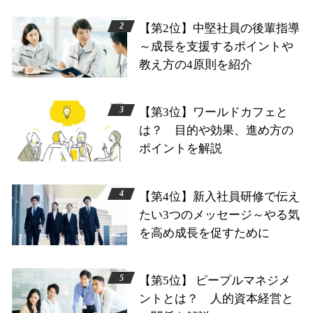
【第2位】中堅社員の後輩指導
～成長を支援するポイントや
教え方の4原則を紹介
【第3位】ワールドカフェと
は？ 目的や効果、進め方の
ポイントを解説
【第4位】新入社員研修で伝え
たい3つのメッセージ～やる気
を高め成長を促すために
【第5位】 ピープルマネジメ
ントとは？ 人的資本経営と