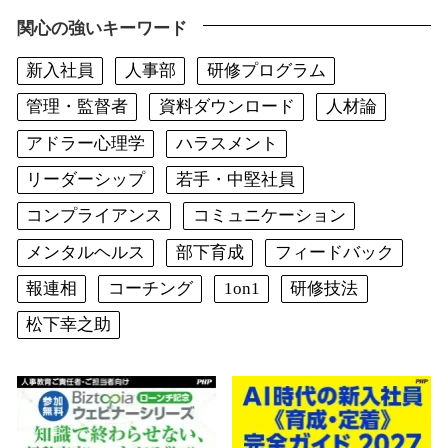
関心の強いキーワード
新入社員
人事部
研修プログラム
管理・監督者
資料ダウンロード
人材論
アドラー心理学
ハラスメント
リーダーシップ
若手・中堅社員
コンプライアンス
コミュニケーション
メンタルヘルス
部下育成
フィードバック
報連相
コーチング
1on1
研修技法
松下幸之助