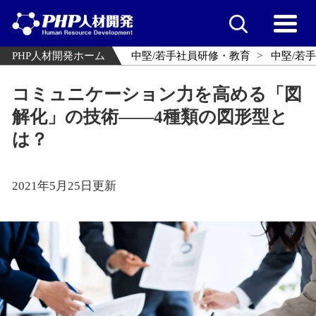
PHP人材開発ホーム
中堅/若手社員研修・教育
中堅/若
コミュニケーション力を高める「図
解化」の技術――4種類の図形型と
は？
2021年5月25日更新