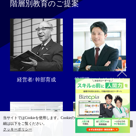
階層別教育のご提案
経営者/ 幹部育成
管理職(マネジメント)
研修・教育
当サイトではCookieを使用します。Cookieの使用に関する詳
閉じる
細は以下をご覧ください。
クッキーポリシー