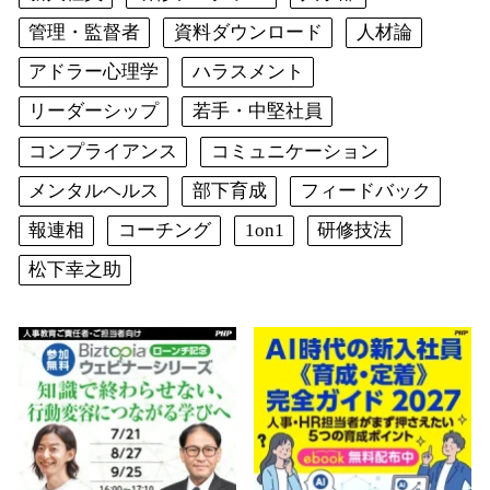
管理・監督者
資料ダウンロード
人材論
アドラー心理学
ハラスメント
リーダーシップ
若手・中堅社員
コンプライアンス
コミュニケーション
メンタルヘルス
部下育成
フィードバック
報連相
コーチング
1on1
研修技法
松下幸之助