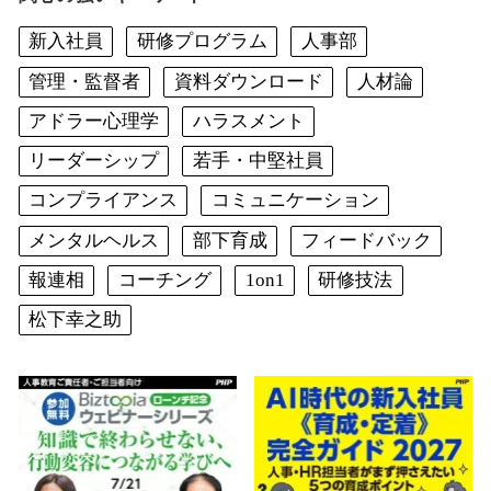
新入社員
研修プログラム
人事部
管理・監督者
資料ダウンロード
人材論
アドラー心理学
ハラスメント
リーダーシップ
若手・中堅社員
コンプライアンス
コミュニケーション
メンタルヘルス
部下育成
フィードバック
報連相
コーチング
1on1
研修技法
松下幸之助