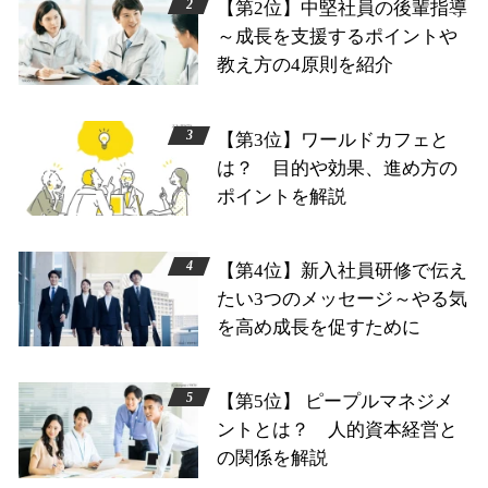
【第2位】中堅社員の後輩指導
～成長を支援するポイントや
教え方の4原則を紹介
【第3位】ワールドカフェと
は？ 目的や効果、進め方の
ポイントを解説
【第4位】新入社員研修で伝え
たい3つのメッセージ～やる気
を高め成長を促すために
【第5位】 ピープルマネジメ
ントとは？ 人的資本経営と
の関係を解説