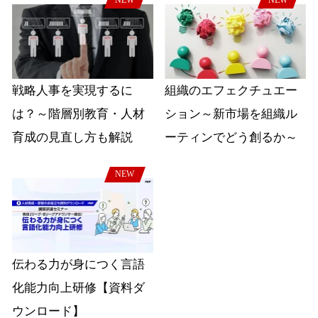
戦略人事を実現するに
組織のエフェクチュエー
は？～階層別教育・人材
ション～新市場を組織ル
育成の見直し方も解説
ーティンでどう創るか～
NEW
伝わる力が身につく言語
化能力向上研修【資料ダ
ウンロード】