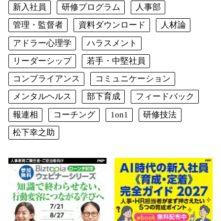
新入社員
研修プログラム
人事部
管理・監督者
資料ダウンロード
人材論
アドラー心理学
ハラスメント
リーダーシップ
若手・中堅社員
コンプライアンス
コミュニケーション
メンタルヘルス
部下育成
フィードバック
報連相
コーチング
1on1
研修技法
松下幸之助