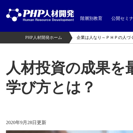
階層別教育
公開セミ
PHP人材開発ホーム
企業は人なり～ＰＨＰの人づ
人材投資の成果を
学び方とは？
2020年9月28日更新