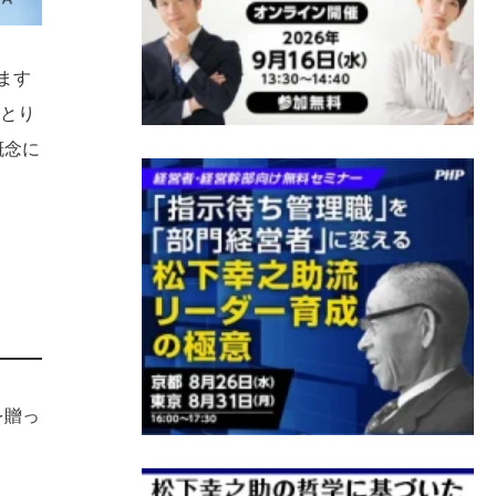
ます
ひとり
概念に
を贈っ