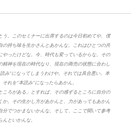
とう。このセミナーに出席するのは今日初めてや、僕
自の持ち味を生かさんとあかんな。これはひとつの共
にやったけどな。今、時代も変っているからな。その
の精神を現在の時代なり、現在の商売の状態に合わし
本読み"になってしまうわけや。それでは具合悪い。本
それを"本読み"になったらあかん。
ところがある」とすれば、その感ずるところに自分の
くか。その生かし方があかんと、力があってもあかん
自分でつかまないかんな。そして、ここで聞いて参考
らんといかんな。