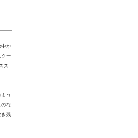
の中か
スクー
スス
のよう
えのな
生き残