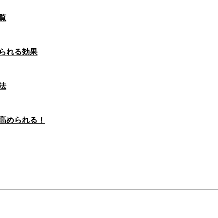
覧
られる効果
法
高められる！