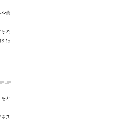
界や業
げられ
理を行
ンをと
ジネス