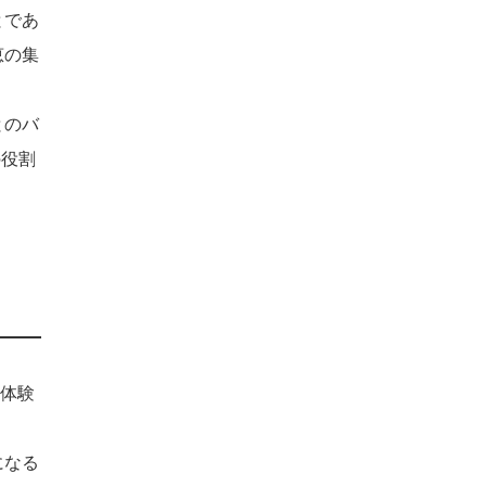
とであ
恵の集
とのバ
の役割
体験
になる