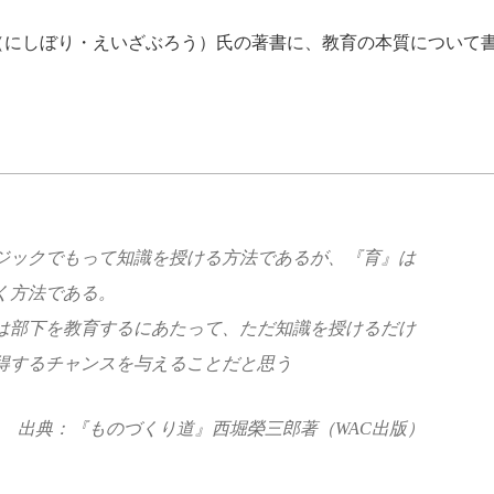
（にしぼり・えいざぶろう）氏の著書に、教育の本質について
ジックでもって知識を授ける方法であるが、『育』は
く方法である。
は部下を教育するにあたって、ただ知識を授けるだけ
得するチャンスを与えることだと思う
出典：『ものづくり道』西堀榮三郎著（
WAC
出版）