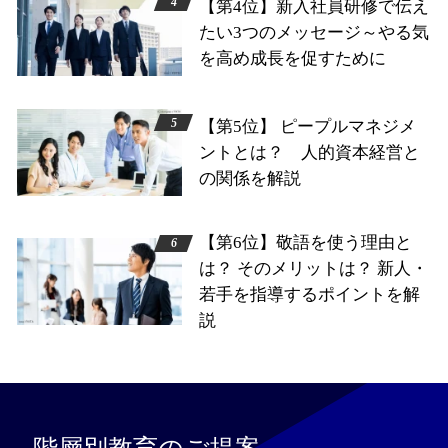
【第4位】新入社員研修で伝え
たい3つのメッセージ～やる気
を高め成長を促すために
【第5位】 ピープルマネジメ
ントとは？ 人的資本経営と
の関係を解説
【第6位】敬語を使う理由と
は？ そのメリットは？ 新人・
若手を指導するポイントを解
説