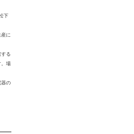
松下
生産に
涙する
す。場
電器の