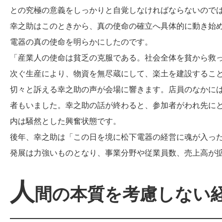
との究極の意義をしっかりと自覚しなければならないので
幸之助はこのときから、真の使命の確立へ具体的に動き始めま
電器の真の使命を明らかにしたのです。
「産業人の使命は貧乏の克服である。社会全体を貧から救
次ぐ生産により、物資を無尽蔵にして、楽土を建設するこ
切々と訴える幸之助の声が会場に響きます。店員のなかに
者もいました。幸之助の話が終わると、参加者がわれ先に
内は騒然とした興奮状態です。
後年、幸之助は「この日を境に松下電器の経営に魂が入っ
発展は力強いものとなり、事業分野や従業員数、売上高が
人
間の本質を考慮しない