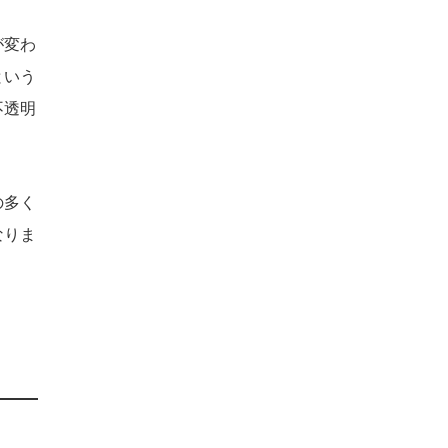
が変わ
という
不透明
の多く
なりま