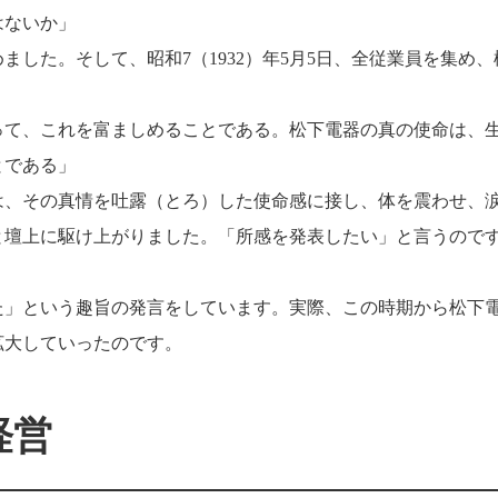
はないか」
した。そして、昭和7（1932）年5月5日、全従業員を集め、
って、これを富ましめることである。松下電器の真の使命は、
とである」
は、その真情を吐露（とろ）した使命感に接し、体を震わせ、
と壇上に駆け上がりました。「所感を発表したい」と言うので
た」という趣旨の発言をしています。実際、この時期から松下
拡大していったのです。
経営