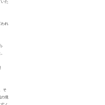
ていた
言われ
ら
た。
態
、そ
我の境
て広く