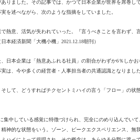
がありました。その記事では、かつて日本企業が世界を席巻し
事実を述べながら、次のような指摘をしていました。
業で熱意、活気が失われていった。『言うべきことを言わず、
経済新聞「大機小機」2021.12.18朝刊）
た、日本企業は「熱意あふれる社員」の割合がわずか6％しかお
う事実は、今や多くの経営者・人事担当者の共通認識となりまし
。そして、どうすればチクセントミハイの言う「フロー」の状
的に集中している感覚に特徴づけられ、完全にのめり込んでいて
、精神的な状態をいう。ゾーン、ピークエクスペリエンス、無
トミハイによって提唱され、その概念は、あらゆる分野に渡っ