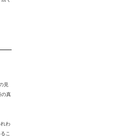
の見
築の真
われわ
いるこ