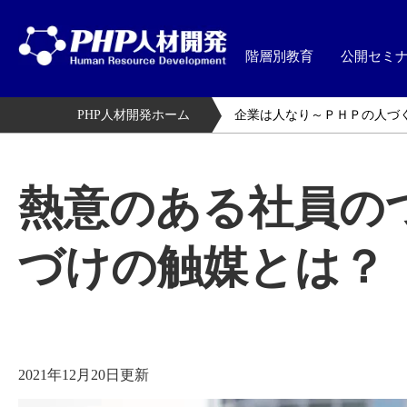
階層別教育
公開セミ
PHP人材開発ホーム
企業は人なり～ＰＨＰの人づ
熱意のある社員の
づけの触媒とは？
2021年12月20日更新