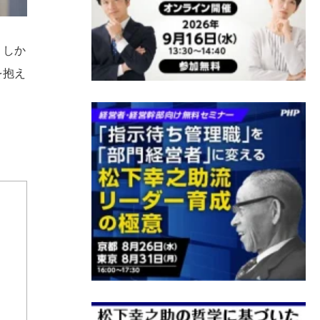
。しか
を抱え