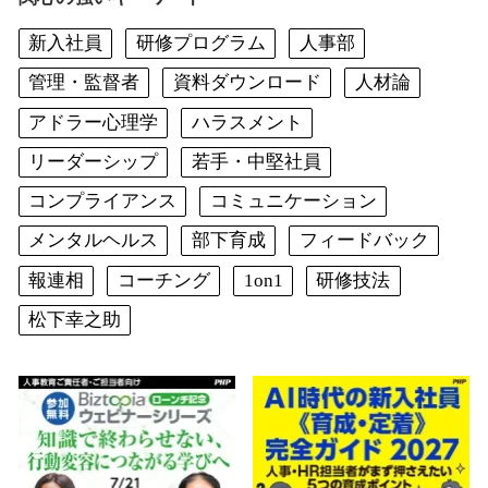
新入社員
研修プログラム
人事部
管理・監督者
資料ダウンロード
人材論
アドラー心理学
ハラスメント
リーダーシップ
若手・中堅社員
コンプライアンス
コミュニケーション
メンタルヘルス
部下育成
フィードバック
報連相
コーチング
1on1
研修技法
松下幸之助