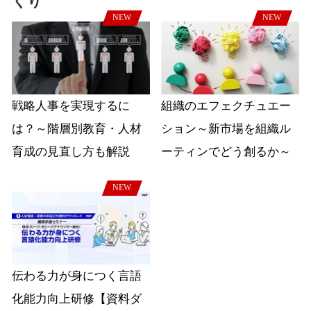
くり
NEW
NEW
戦略人事を実現するに
組織のエフェクチュエー
は？～階層別教育・人材
ション～新市場を組織ル
育成の見直し方も解説
ーティンでどう創るか～
NEW
伝わる力が身につく言語
化能力向上研修【資料ダ