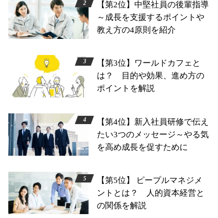
【第2位】中堅社員の後輩指導
～成長を支援するポイントや
教え方の4原則を紹介
【第3位】ワールドカフェと
は？ 目的や効果、進め方の
ポイントを解説
【第4位】新入社員研修で伝え
たい3つのメッセージ～やる気
を高め成長を促すために
【第5位】 ピープルマネジメ
ントとは？ 人的資本経営と
の関係を解説