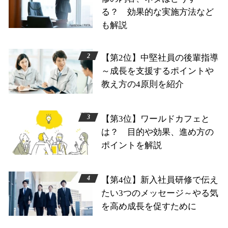
る？ 効果的な実施方法など
も解説
【第2位】中堅社員の後輩指導
～成長を支援するポイントや
教え方の4原則を紹介
【第3位】ワールドカフェと
は？ 目的や効果、進め方の
ポイントを解説
【第4位】新入社員研修で伝え
たい3つのメッセージ～やる気
を高め成長を促すために