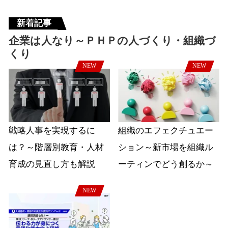
新着記事
企業は人なり～ＰＨＰの人づくり・組織づ
くり
NEW
NEW
戦略人事を実現するに
組織のエフェクチュエー
は？～階層別教育・人材
ション～新市場を組織ル
育成の見直し方も解説
ーティンでどう創るか～
NEW