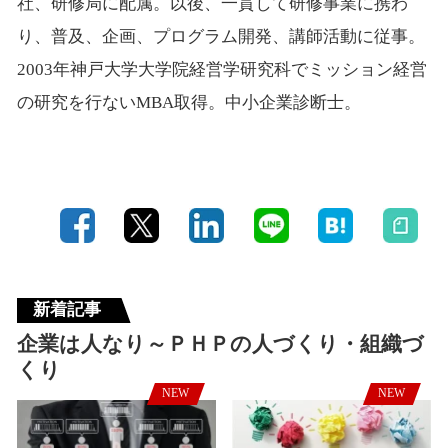
社、研修局に配属。以後、一貫して研修事業に携わ
り、普及、企画、プログラム開発、講師活動に従事。
2003
年神戸大学大学院経営学研究科でミッション経営
の研究を行ない
MBA
取得。中小企業診断士。
新着記事
企業は人なり～ＰＨＰの人づくり・組織づ
くり
NEW
NEW