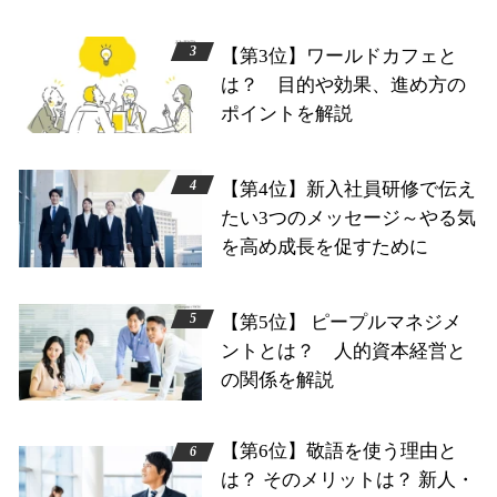
【第3位】ワールドカフェと
は？ 目的や効果、進め方の
ポイントを解説
【第4位】新入社員研修で伝え
たい3つのメッセージ～やる気
を高め成長を促すために
【第5位】 ピープルマネジメ
ントとは？ 人的資本経営と
の関係を解説
【第6位】敬語を使う理由と
は？ そのメリットは？ 新人・