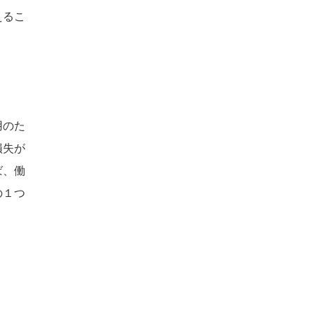
えるこ
用のた
損失が
ば、働
の１つ