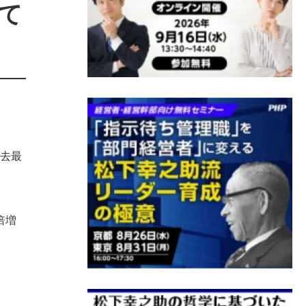
て
過去最
倍増