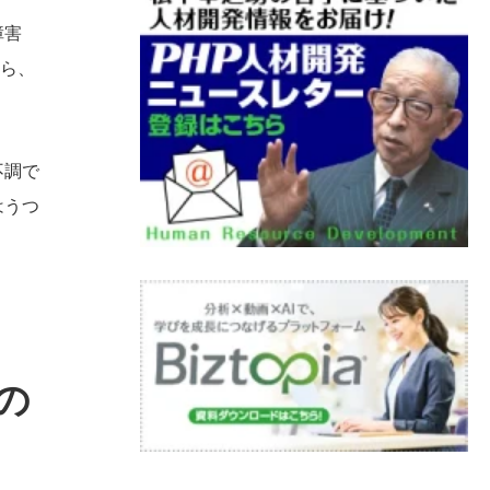
障害
から、
不調で
はうつ
の