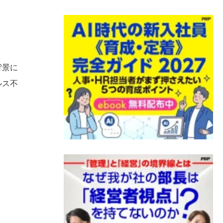
背景に
ルス不