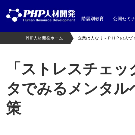
階層別教育
公開セミ
PHP人材開発ホーム
企業は人なり～ＰＨＰの人づ
「ストレスチェッ
タでみるメンタル
策