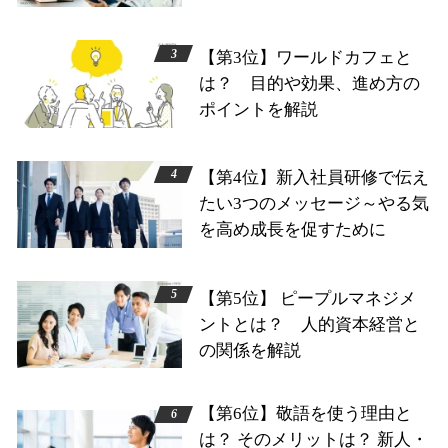
【第3位】ワールドカフェと
は？ 目的や効果、進め方の
ポイントを解説
【第4位】新入社員研修で伝え
たい3つのメッセージ～やる気
を高め成長を促すために
【第5位】 ピープルマネジメ
ントとは？ 人的資本経営と
の関係を解説
【第6位】敬語を使う理由と
は？ そのメリットは？ 新人・