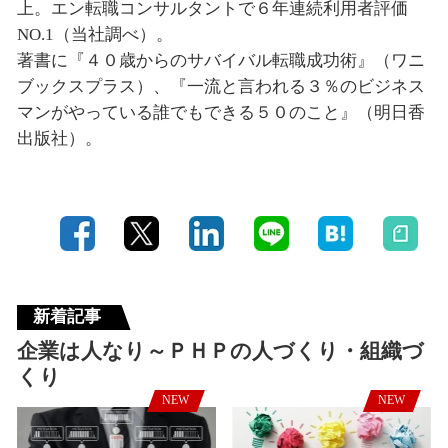
上。エン転職コンサルタントで６年連続利用者評価
NO.1（当社調べ）。
著書に『４０歳からのサバイバル転職成功術』（ワニ
ブックスプラス）、『一流と言われる３％のビジネス
マンがやっている誰でもできる５０のこと』（明日香
出版社）。
新着記事
企業は人なり～ＰＨＰの人づくり・組織づ
くり
NEW
NEW