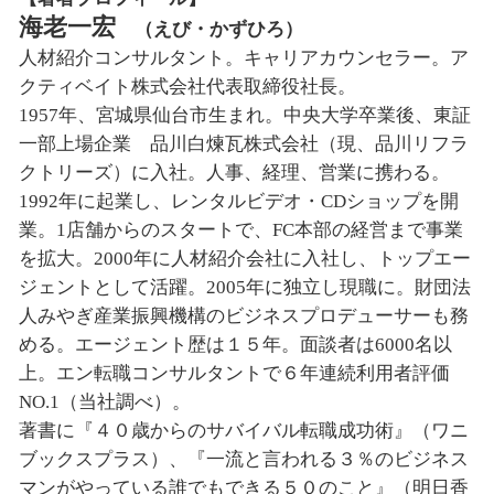
海老一宏
（えび・かずひろ）
人材紹介コンサルタント。キャリアカウンセラー。ア
クティベイト株式会社代表取締役社長。
1957年、宮城県仙台市生まれ。中央大学卒業後、東証
一部上場企業 品川白煉瓦株式会社（現、品川リフラ
クトリーズ）に入社。人事、経理、営業に携わる。
1992年に起業し、レンタルビデオ・CDショップを開
業。1店舗からのスタートで、FC本部の経営まで事業
を拡大。2000年に人材紹介会社に入社し、トップエー
ジェントとして活躍。2005年に独立し現職に。財団法
人みやぎ産業振興機構のビジネスプロデューサーも務
める。エージェント歴は１５年。面談者は6000名以
上。エン転職コンサルタントで６年連続利用者評価
NO.1（当社調べ）。
著書に『４０歳からのサバイバル転職成功術』（ワニ
ブックスプラス）、『一流と言われる３％のビジネス
マンがやっている誰でもできる５０のこと』（明日香