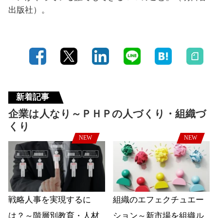
出版社）。
新着記事
企業は人なり～ＰＨＰの人づくり・組織づ
くり
NEW
NEW
戦略人事を実現するに
組織のエフェクチュエー
は？～階層別教育・人材
ション～新市場を組織ル