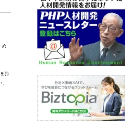
ため
力を持
い。