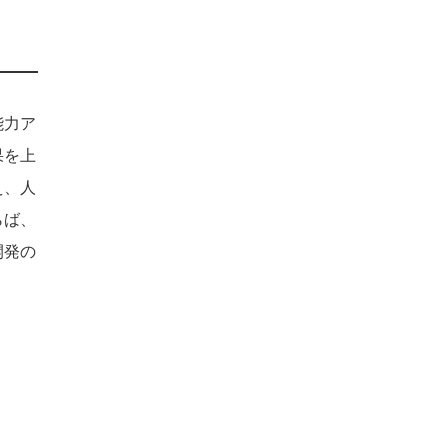
能力ア
果を上
え、人
らば、
開発の