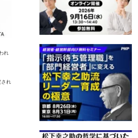
われ
定され