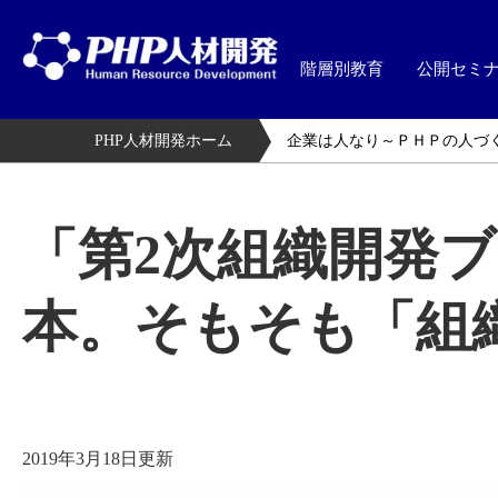
階層別教育
公開セミ
PHP人材開発ホーム
企業は人なり～ＰＨＰの人づ
「第2次組織開発
本。そもそも「組
2019年3月18日更新