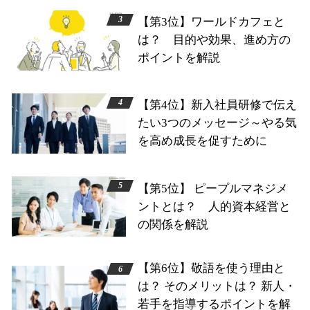
【第3位】ワールドカフェと
は？ 目的や効果、進め方の
ポイントを解説
【第4位】新入社員研修で伝え
たい3つのメッセージ～やる気
を高め成長を促すために
【第5位】 ピープルマネジメ
ントとは？ 人的資本経営と
の関係を解説
【第6位】敬語を使う理由と
は？ そのメリットは？ 新人・
若手を指導するポイントを解