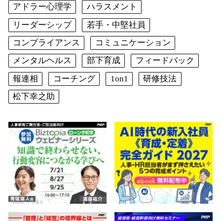
アドラー心理学
ハラスメント
リーダーシップ
若手・中堅社員
コンプライアンス
コミュニケーション
メンタルヘルス
部下育成
フィードバック
報連相
コーチング
1on1
研修技法
松下幸之助