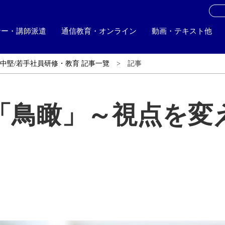
お
ナー・講師派遣
通信教育・オンライン
動画・テキスト他
中堅/若手社員研修・教育 記事一覽
記事
「鳥瞰」～視点を変