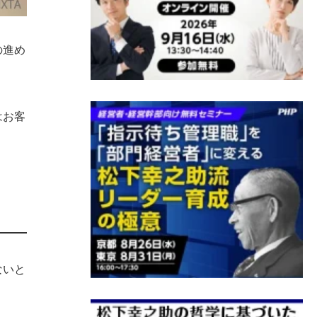
の進め
はお客
と
ないと