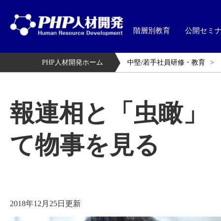
階層別教育
公開セミ
PHP人材開発ホーム
中堅/若手社員研修・教育
報連相と「虫瞰」
て物事を見る
2018年12月25日更新