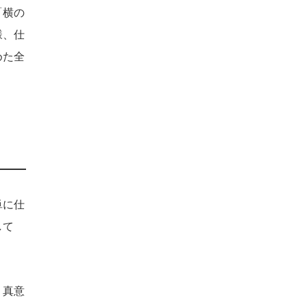
「横の
様、仕
めた全
単に仕
して
・真意