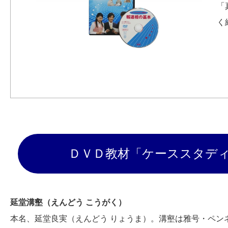
「
く
ＤＶＤ教材「ケーススタデ
延堂溝壑（えんどう こうがく）
本名、延堂良実（えんどう りょうま）。溝壑は雅号・ペン