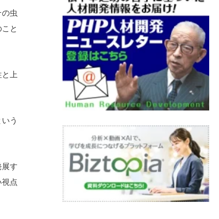
その虫
のこと
性と上
という
発展す
い視点