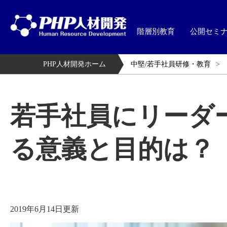
階層別教育
公開セミ
PHP人材開発ホーム
中堅/若手社員研修・教育
若手社員にリーダ
る意義と目的は？
2019年6月14日更新