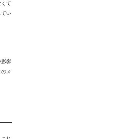
なくて
してい
が影響
てのメ
、これ