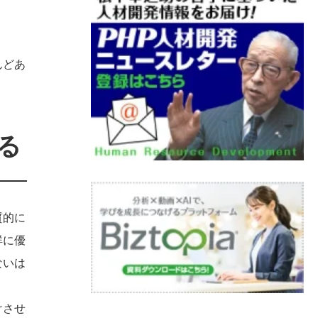
んどあ
る
質的に
群に優
ないは
けさせ