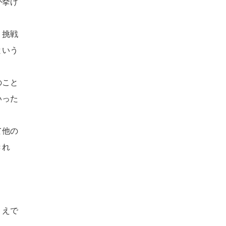
が挙げ
り挑戦
という
のこと
いった
て他の
きれ
うえで