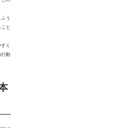
うふう
ること
やすく
の行動
本